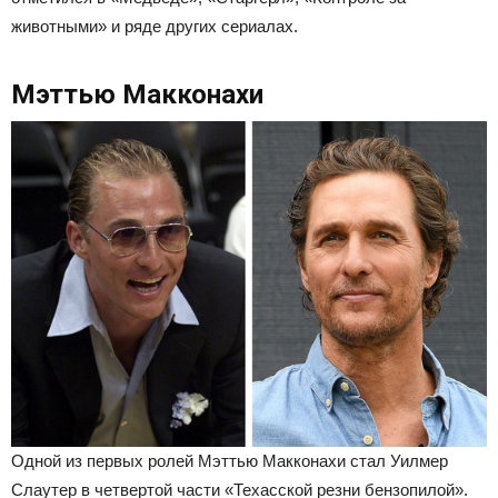
животными» и ряде других сериалах.
Мэттью Макконахи
Одной из первых ролей Мэттью Макконахи стал Уилмер
Слаутер в четвертой части «Техасской резни бензопилой».