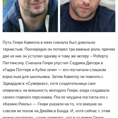
Путь Генри Кавилла в кино сначала был довольно
тернистым. Поочередно он потерял три важные роли, причем
две из них он уступил одному и тому же актеру – Роберту
Паттинсону. Сначала Генри упустил Седрика Диггори в
«Гарри Поттере и Кубке огня» — его посчитали слишком
взрослым для школьника. Затем Кавиллу не повезло с
Эдвардом в «Сумерках», хотя создательница саги
опиралась на внешность молодого Генри, когда создавала
своего главного персонажа. После неудача постигла его с
«Казино Рояль» — Генри указали на то, что внешне он
совсем не похож на Джеймса Бонда. И, хотя сейчас с этим
можно поспорить, стоит отметить, что в то время Генри