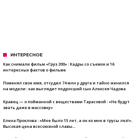
ИНТЕРЕСНОЕ
Как снимали фильм «Груз 200» : Кадры со съемок и 16
интересных фактов о фильме
Поменял свое имя, отсудил 74 млн у друга и тайно женился
на модели : как выглядит подросший сын Алексея Чадова
Кравец — о пойманной с веществами Тарасовой : «Не будут
звать даже в массовку»
Елена Проклова : «Мне было 15 лет, а он ко мне в трусы лез!».
Высокая цена всесоюзной славы…