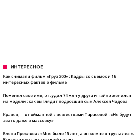
ИНТЕРЕСНОЕ
Как снимали фильм «Груз 200» : Кадры со съемок и 16
интересных фактов о фильме
Поменял свое имя, отсудил 74 млн у друга и тайно женился
на модели : как выглядит подросший сын Алексея Чадова
Кравец — о пойманной с веществами Тарасовой : «Не будут
звать даже в массовку»
Елена Проклова : «Мне было 15 лет, а он ко мне в трусы лез!».
Высокая цена всесоюзной славы…