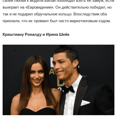
своей любви к модели Билан пообещал взять ее замуж, если
выиграет на «Евровидении». Он действительно победил, но
так и не подарил обручальное кольцо. Впоследствии оба
признали, что их «роман» был чисто маркетинговым ходом.
Криштиану Роналду и Ирина Шейк