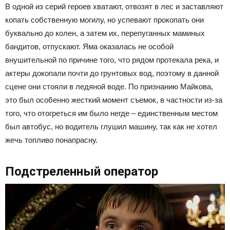
В одной из серий героев хватают, отвозят в лес и заставляют
копать собственную могилу, но успевают прокопать они
буквально до колен, а затем их, перепуганных маминых
бандитов, отпускают. Яма оказалась не особой
внушительной по причине того, что рядом протекала река, и
актеры докопали почти до грунтовых вод, поэтому в данной
сцене они стояли в ледяной воде. По признанию Майкова,
это был особенно жесткий момент съемок, в частности из-за
того, что отогреться им было негде – единственным местом
был автобус, но водитель глушил машину, так как не хотел
жечь топливо понапрасну.
Подстреленный оператор